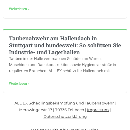
und wann der Fachbetrieb ran muss.
Weiterlesen »
Taubenabwehr am Hallendach in
Stuttgart und bundesweit: So schützen Sie
Industrie- und Lagerhallen
Tauben in der Halle verursachen Schäden an Waren,
Maschinen und Dachkonstruktion sowie Hygieneverstöße in
regulierten Branchen. ALL.EX schützt Ihr Hallendach mit
Taubennetzen, elektrischer Abwehr und Spanndrahtsystemen.
Patentierte Methoden seit über 40 Jahren, deutschlandweit im
Weiterlesen »
Einsatz.
ALL.EX Schädlingsbekämpfung und Taubenabwehr |
Merowingerstr. 17 | 70736 Fellbach |
Impressum
|
Datenschutzerklärung
Designed with ♥ by Creative Skyline