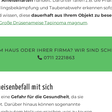
e Ameisenarten
handelt. Darunter fallen z.B. die Ph
lingsbekämpfung und Taubenabwehr erkennen sofort,
d wissen, diese
dauerhaft aus Ihrem Objekt zu besei
Große Drüsenameise Tapinoma magnum
.
M HAUS ODER IHRER FIRMA? WIR SIND SCH
0711 2221863
eisenbefall mit sich
 eine
Gefahr für die
Gesundheit
, da sie
tet. Darüber hinaus können sogenannte
verbautem Holz verursachen, was zu teuren