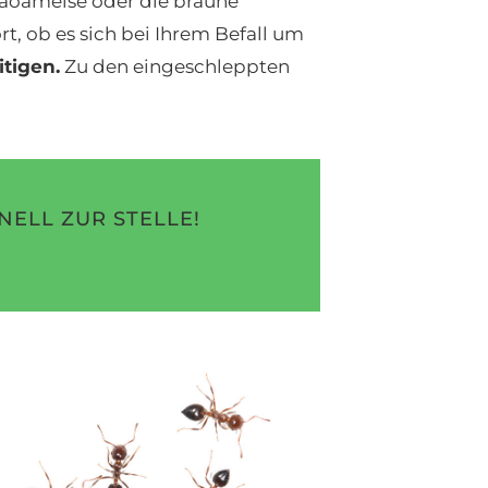
araoameise oder die braune
 ob es sich bei Ihrem Befall um
tigen.
Zu den eingeschleppten
NELL ZUR STELLE!