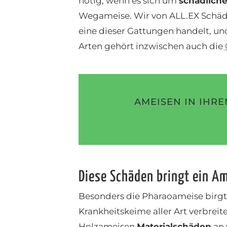
nötig, wenn es sich um
schädlich
Wegameise. Wir von ALL.EX Schäd
eine dieser Gattungen handelt, un
Arten gehört inzwischen auch die
AMEISEN IN IHRE
Diese Schäden bringt ein Am
Besonders die Pharaoameise birgt
Krankheitskeime aller Art verbrei
Holzameisen
Materialschäden
an 