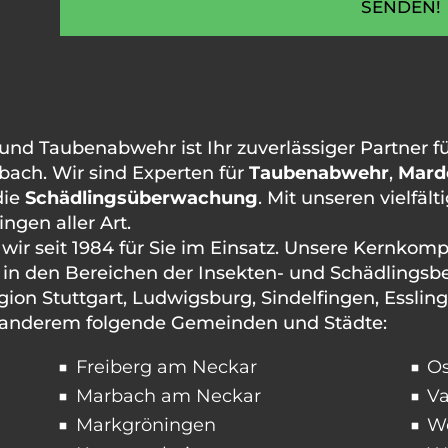
SENDEN!
 Taubenabwehr ist Ihr zuverlässiger Partner für
ach. Wir sind Experten für
Taubenabwehr
,
Mard
die
Schädlingsüberwachung
. Mit unseren vielfä
ngen aller Art.
 wir seit 1984 für Sie im Einsatz. Unsere Kernko
in den Bereichen der Insekten- und Schädlings
Region Stuttgart, Ludwigsburg, Sindelfingen, Essli
r anderem folgende Gemeinden und Städte:
Freiberg am Neckar
Os
Marbach am Neckar
Va
Markgröningen
We