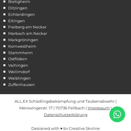
Bietigheim
Ditzingen
Echterdingen
Eltingen
Freiberg am Neckar
Marbach am Neckar
Markgröningen
Kornwestheim
Stammheim
Ostfildern
Vaihingen
Weilimdorf
Waiblingen
Zuffenhausen
ALL.EX Schädlingsbekämpfung und Taubenabwehr |
Merowingerstr. 17 | 70736 Fellbach |
Impressum
|
Datenschutzerklärung
Designed with ♥ by Creative Skyline