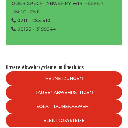
ODER SPECHTABWEHR? WIR HELFEN
UMGEHEND!
0711 - 285 510
08135 - 3199944
Unsere Abwehrsysteme im Überblick
VERNETZUNGEN
TAUBENABWEHRSPITZEN
SOLAR-TAUBENABWEHR
ELEKTROSYSTEME