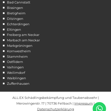
Bad Cannstatt
Bissingen
Bietigheim
Ditzingen
Echterdingen
Eltingen
Freiberg am Neckar
Marbach am Neckar
Markgröningen
Kornwestheim
Stammheim
Ostfildern
Vaihingen
Weilimdorf
Waiblingen
Zuffenhausen
ALL.EX Schädlingsbekämpfung und Taubenabwehr |
Merowingerstr. 17 | 70736 Fellbach |
Impressum
|
Datenschutzerklärung