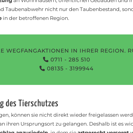
zung
an Wohnhäusern, öffentlichen Gebäuden und in 
 Taubenabwehr nicht nur den Taubenbestand, sond
e
in der betroffenen Region.
E WEGFANGAKTIONEN IN IHRER REGION. R
0711 - 285 510
08135 - 3199944
 des Tierschutzes
gen, können sie nicht direkt wieder freigelassen we
n ihren Ursprungsort zu gelangen. Deshalb ist es wi
chlag anzusiedeln
, in dem sie
artgerecht versorgt
w