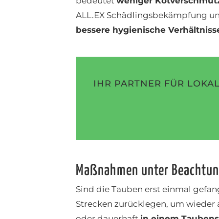
bedeutet
weniger Kotverschmut
ALL.EX Schädlingsbekämpfung und
bessere hygienische Verhältniss
IHR PARTNER FÜR LOKAL
Maßnahmen unter Beachtung
Sind die Tauben erst einmal gefan
Strecken zurücklegen, um wieder a
oder dauerhaft
in einem Taubens