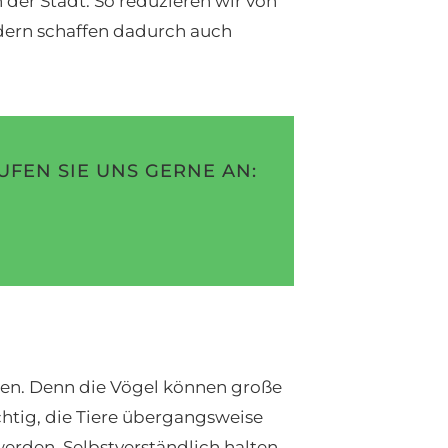
der Stadt. So reduzieren wir von
ern schaffen dadurch auch
UFEN SIE UNS GERNE AN:
rden. Denn die Vögel können große
chtig, die Tiere übergangsweise
erden. Selbstverständlich halten