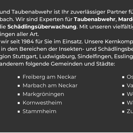
 Taubenabwehr ist Ihr zuverlässiger Partner für
ach. Wir sind Experten für
Taubenabwehr
,
Mard
die
Schädlingsüberwachung
. Mit unseren vielfä
ngen aller Art.
 wir seit 1984 für Sie im Einsatz. Unsere Kernko
in den Bereichen der Insekten- und Schädlings
Region Stuttgart, Ludwigsburg, Sindelfingen, Essli
r anderem folgende Gemeinden und Städte:
Freiberg am Neckar
Os
Marbach am Neckar
Va
Markgröningen
We
Kornwestheim
W
Stammheim
Z