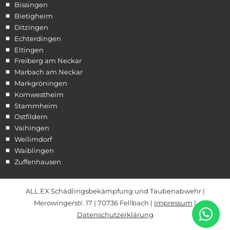
Bissingen
Bietigheim
Ditzingen
Echterdingen
Eltingen
Freiberg am Neckar
Marbach am Neckar
Markgröningen
Kornwestheim
Stammheim
Ostfildern
Vaihingen
Weilimdorf
Waiblingen
Zuffenhausen
ALL.EX Schädlingsbekämpfung und Taubenabwehr |
Merowingerstr. 17 | 70736 Fellbach |
Impressum
|
Datenschutzerklärung