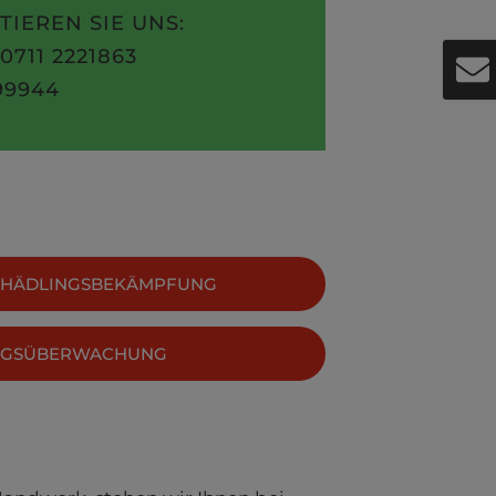
IEREN SIE UNS:
0711 2221863
99944
CHÄDLINGSBEKÄMPFUNG
NGSÜBERWACHUNG