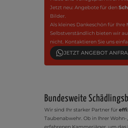
Jetzt neu: Angebote für den
Sch
Bilder.
Als kleines Dankeschön für Ihre 
Selbstverständlich bieten wir au
nicht. Kontaktieren Sie uns ein
JETZT ANGEBOT ANFRA
Bundesweite Schädling
Wir sind Ihr starker Partner für
eff
Taubenabwehr. Ob in Ihrer Wohn-, A
erfahrenen Kammerjäger, um das