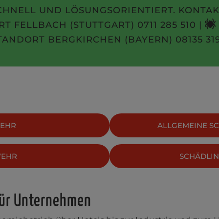
CHNELL UND LÖSUNGSORIENTIERT. KONTAKT
T FELLBACH (STUTTGART)
0711 285 510
|
TANDORT BERGKIRCHEN (BAYERN)
08135 31
EHR
ALLGEMEINE S
WEHR
SCHÄDLI
ür Unternehmen