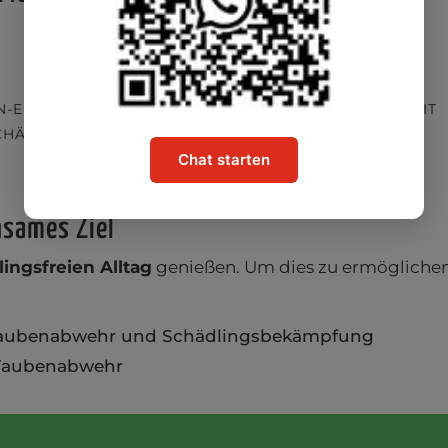
N-EU-16636-ZERTIFIZIERTE
DEUTSCHLANDWEIT
CHÄDLINGSBEKÄMPFUNG
TÄTIG
Chat starten
nsames Ziel
ingsfreien Alltag
genießen. Um dies zu ermöglichen,
Taubenabwehr und Schädlingsbekämpfung
 Taubenabwehr