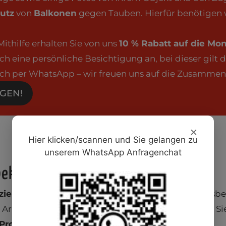
utz
von
Balkonen
gegen Tauben. Hierfür benötigen 
Mithilfe erhalten Sie von uns
10 % Rabatt auf die Mo
ch eine persönliche Besichtigung an, bei dieser gilt d
fach per WhatsApp – wir freuen uns auf die Zusammen
GEN!
×
Hier klicken/scannen und Sie gelangen zu
unserem WhatsApp Anfragenchat
sbekämpfung und Taubenabwehr
iziente Lösungen
in den Bereichen der Schädlings
rbeits- und Lagerstätte oder in der Stadt: Setzen Si
Problem langfristig zu beseitigen.