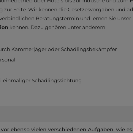
omiebetrieb über Hotels bis zur Industrie und zum H
zur Seite. Wir kennen die Gesetzesvorgaben und a
unverbindlichen Beratungstermin und lernen Sie unse
ion
kennen. Dazu gehören unter anderem:
urch Kammerjäger oder Schädlingsbekämpfer
rsonal
 einmaliger Schädlingssichtung
vor ebenso vielen verschiedenen Aufgaben, wie es