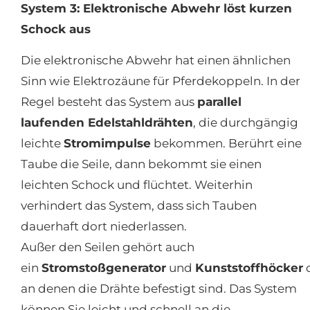
System 3: Elektronische Abwehr löst kurzen
Schock aus
Die elektronische Abwehr hat einen ähnlichen
Sinn wie Elektrozäune für Pferdekoppeln. In der
Regel besteht das System aus
parallel
laufenden Edelstahldrähten
, die durchgängig
leichte
Stromimpulse
bekommen. Berührt eine
Taube die Seile, dann bekommt sie einen
leichten Schock und flüchtet. Weiterhin
verhindert das System, dass sich Tauben
dauerhaft dort niederlassen.
Außer den Seilen gehört auch
ein
Stromstoßgenerator
und
Kunststoffhöcker
d
an denen die Drähte befestigt sind. Das System
können Sie leicht und schnell an die