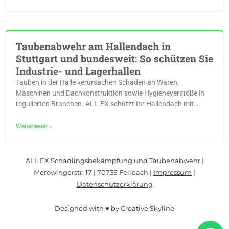
Taubenabwehr am Hallendach in
Stuttgart und bundesweit: So schützen Sie
Industrie- und Lagerhallen
Tauben in der Halle verursachen Schäden an Waren,
Maschinen und Dachkonstruktion sowie Hygieneverstöße in
regulierten Branchen. ALL.EX schützt Ihr Hallendach mit
Taubennetzen, elektrischer Abwehr und Spanndrahtsystemen.
Patentierte Methoden seit über 40 Jahren, deutschlandweit im
Weiterlesen »
Einsatz.
ALL.EX Schädlingsbekämpfung und Taubenabwehr |
Merowingerstr. 17 | 70736 Fellbach |
Impressum
|
Datenschutzerklärung
Designed with ♥ by Creative Skyline