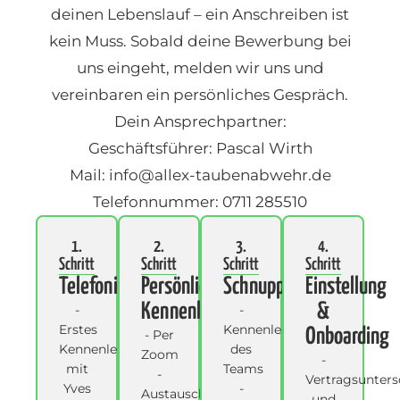
deinen Lebenslauf – ein Anschreiben ist
kein Muss. Sobald deine Bewerbung bei
uns eingeht, melden wir uns und
vereinbaren ein persönliches Gespräch.
Dein Ansprechpartner:
Geschäftsführer: Pascal Wirth
Mail: info
@allex
-taubenabwehr.de
Telefonnummer:
0
711 285510
1.
2.
3.
4.
Schritt
Schritt
Schritt
Schritt
Telefoninterview
Persönliches
Schnuppertag
Einstellung
Kennenlernen
&
-
-
Erstes
Kennenlernen
Onboarding
- Per
Kennenlernen
des
Zoom
-
mit
Teams
-
Vertragsunters
Yves
-
Austausch
und