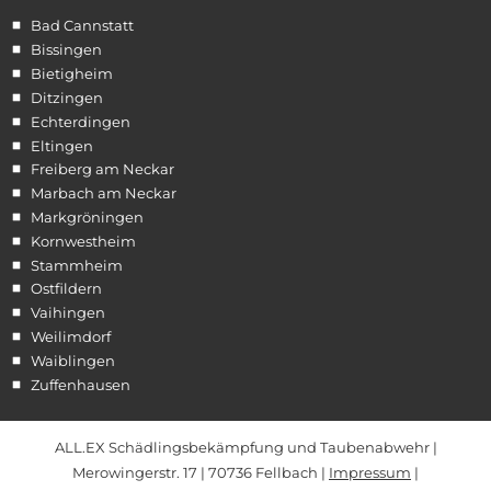
Bad Cannstatt
Bissingen
Bietigheim
Ditzingen
Echterdingen
Eltingen
Freiberg am Neckar
Marbach am Neckar
Markgröningen
Kornwestheim
Stammheim
Ostfildern
Vaihingen
Weilimdorf
Waiblingen
Zuffenhausen
ALL.EX Schädlingsbekämpfung und Taubenabwehr |
Merowingerstr. 17 | 70736 Fellbach |
Impressum
|