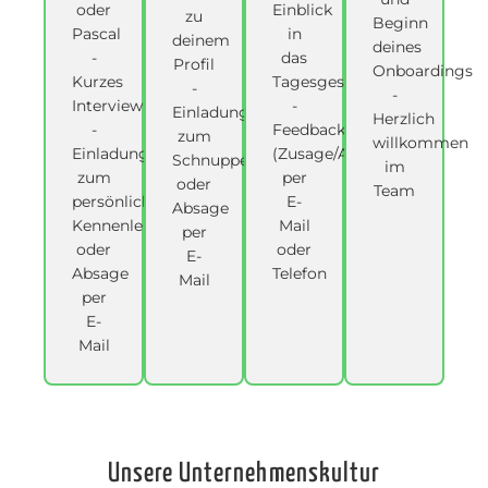
oder
Einblick
zu
Beginn
Pascal
in
deinem
deines
-
das
Profil
Onboardings
Kurzes
Tagesgeschäft
-
-
Interview
-
Einladung
Herzlich
-
Feedback
zum
willkommen
Einladung
(Zusage/Absage)
Schnuppertag
im
zum
per
oder
Team
persönlichen
E-
Absage
Kennenlernen
Mail
per
oder
oder
E-
Absage
Telefon
Mail
per
E-
Mail
Unsere Unternehmenskultur