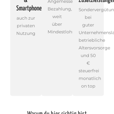
&
Zusatzleistunge
Angemessene
Smartphone
Bezahlung,
Sondervergütu
weit
bei
auch zur
über
guter
privaten
Mindestlohn
Unternehmensla
Nutzung
betriebliche
Altersvorsorge
und 50
€
steuerfrei
monatlich
on top
Warum du hier richtig bist